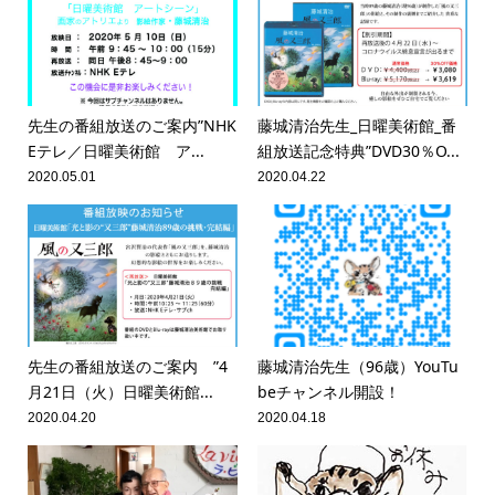
先生の番組放送のご案内”NHK
藤城清治先生_日曜美術館_番
Eテレ／日曜美術館 ア...
組放送記念特典”DVD30％O...
2020.05.01
2020.04.22
先生の番組放送のご案内 ”4
藤城清治先生（96歳）YouTu
月21日（火）日曜美術館...
beチャンネル開設！
2020.04.20
2020.04.18