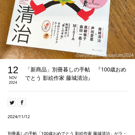
12
「新商品」別冊暮しの手帖 『100歳おめ
でとう 影絵作家 藤城清治』
NOV
2024
2024/11/12
別冊暮しの手帖「100歳おめでとう 影絵作家 藤城清治」がラ・